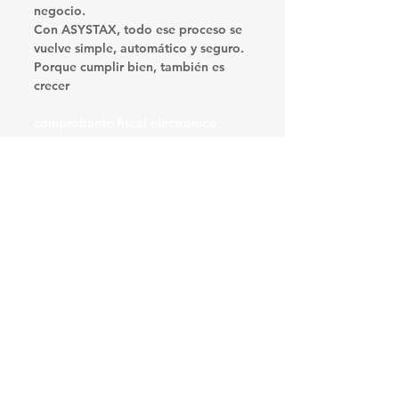
negocio.
Con 
ASYSTAX
, todo ese proceso se 
vuelve simple, automático y seguro. 
Porque cumplir bien, también es 
crecer
comprobante fiscal electrónico 
Uruguay qué es un CFE validación 
CFE ante DGI cómo emitir factura 
electrónica software facturación 
electrónica ASYSTAX.
Ver todo
Entradas recientes