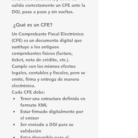
valida correctamente un CFE ante la 
DGI
, paso a paso y sin vueltas.
 ¿Qué es un CFE?
Un 
Comprobante Fiscal Electrónico 
(CFE)
 es un documento digital que 
sustituye a los antiguos 
comprobantes físicos (factura, 
ticket, nota de crédito, etc.). 
Cumple con los mismos efectos 
legales, contables y fiscales, pero se 
emite, firma y entrega 
de manera 
electrónica
.
Cada CFE debe:
Tener una estructura definida en 
formato XML
Estar 
firmado digitalmente
 por 
el emisor
Ser 
enviado a DGI para su 
validación
Estar disponible para el 