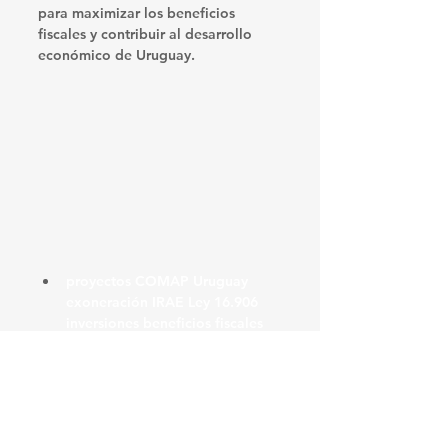
para maximizar los beneficios 
fiscales y contribuir al desarrollo 
económico de Uruguay.
proyectos COMAP Uruguay 
exoneración IRAE Ley 16.906 
inversiones beneficios fiscales 
Uruguay COMAP requisitos 
matriz de indicadores COMAP 
inversión extranjera Uruguay 
cronograma de inversiones 
exoneración de IVA 