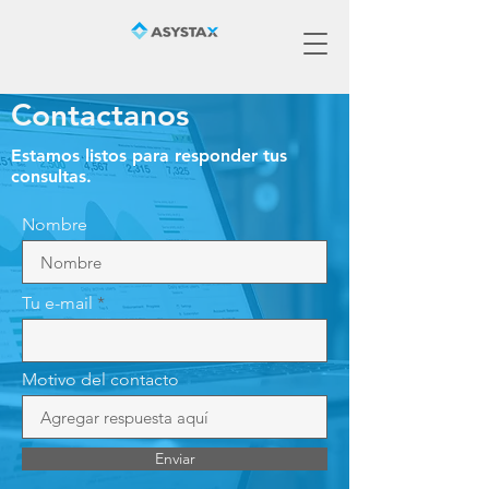
Contactanos
Estamos listos para responder tus
consultas.
Nombre
Tu e-mail
Motivo del contacto
Enviar