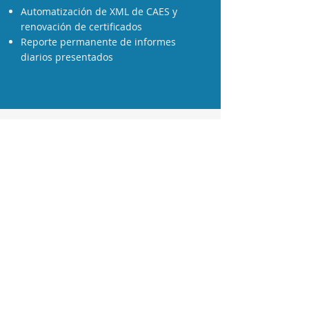
Automatización de XML de CAES y
renovación de certificados
Reporte permanente de informes
diarios presentados
Razones para
utilizar AsysTax
01.
Simplifica y automatiza tareas