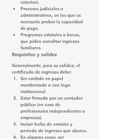
exterior).
Procesos judiciales o 
administrativos
, en los que es 
necesario probar la capacidad 
de pago.
Programas estatales o becas
, 
que piden acreditar ingresos 
familiares.
Requisitos y validez
Generalmente, para su validez, el 
certificado de ingresos debe:
Ser emitido en papel 
membretado o con logo 
institucional
.
Estar firmado por un contador 
público
 (en caso de 
profesionales independientes o 
empresas).
Incluir fecha de emisión
 y 
período de ingresos que abarca.
En algunos casos, 
ser 