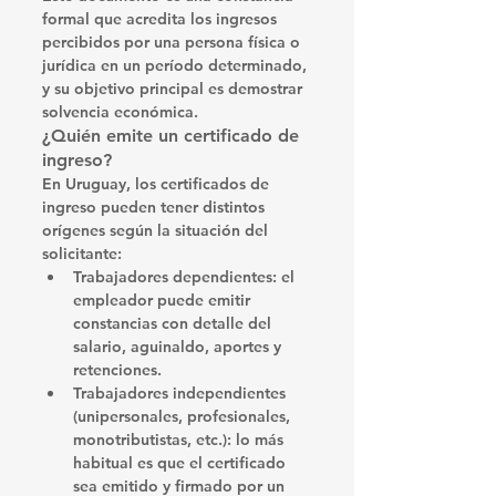
formal que acredita los ingresos 
percibidos por una persona física o 
jurídica en un período determinado, 
y su objetivo principal es 
demostrar 
solvencia económica
.
¿Quién emite un certificado de 
ingreso?
En Uruguay, los certificados de 
ingreso pueden tener distintos 
orígenes según la situación del 
solicitante:
Trabajadores dependientes:
 el 
empleador puede emitir 
constancias con detalle del 
salario, aguinaldo, aportes y 
retenciones.
Trabajadores independientes 
(unipersonales, profesionales, 
monotributistas, etc.):
 lo más 
habitual es que el certificado 
sea emitido y firmado por un 