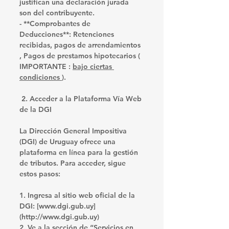
justifican una declaración jurada 
son del contribuyente. 
- **Comprobantes de 
Deducciones**: Retenciones 
recibidas, pagos de arrendamientos 
, Pagos de prestamos hipotecarios ( 
IMPORTANTE : 
bajo ciertas 
condiciones 
).
 2. Acceder a la Plataforma Vía Web 
de la DGI
La Dirección General Impositiva 
(DGI) de Uruguay ofrece una 
plataforma en línea para la gestión 
de tributos. Para acceder, sigue 
estos pasos:
1. Ingresa al sitio web oficial de la 
DGI: [www.dgi.gub.uy]
(http://www.dgi.gub.uy)
2. Ve a la sección de “Servicios en 