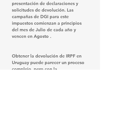
presentación de declaraciones y 
solicitudes de devolución. Las 
campañas de DGI para este 
impuestos comienzan a principios 
del mes de Julio de cada año y 
vencen en Agosto .
Obtener la devolución de IRPF en 
Uruguay puede parecer un proceso 
complejo, pero con la 
documentación adecuada y 
siguiendo los pasos correctos, es 
posible hacerlo de manera 
eficiente. Mantenerse informado y 
contar con la asistencia de un 
profesional contable puede marcar 
la diferencia para asegurarte de que 
recibas lo que te corresponde.
Espero que esta guía te haya sido 