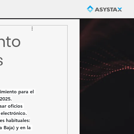
nto
s
miento para el 
 2025
.
sar oficios 
 electrónico
.
es habituales:
 Baja) y en la 