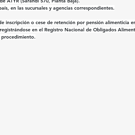
e ATYR (Sarandí 570, Planta Baja).
país
, en las 
sucursales y agencias
 correspondientes.
 de inscripción o cese de retención por pensión alimenticia
 e
registrándose en el Registro Nacional de Obligados Aliment
u procedimiento.