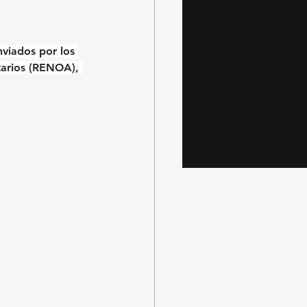
nviados por los 
arios
 (RENOA)
, 