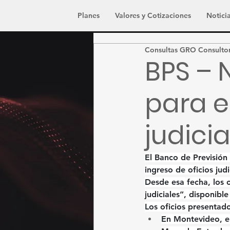
Planes
Valores y Cotizaciones
Noticia
Consultas GRO Consulto
BPS – 
para e
judicia
El 
Banco de Previsión 
ingreso de oficios judi
Desde esa fecha, los o
judiciales”
, disponible 
Los oficios 
presentado
En 
Montevideo
, e