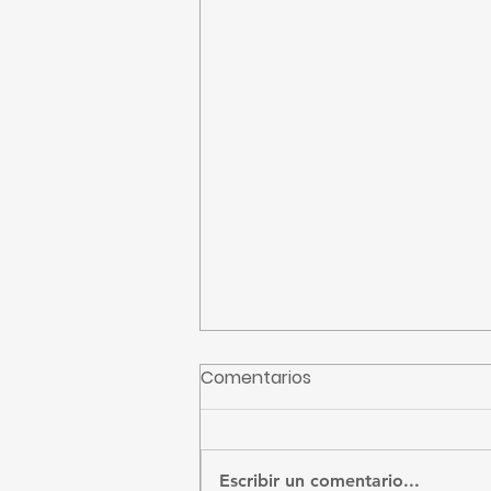
Comentarios
CFE recibidos
Escribir un comentario...