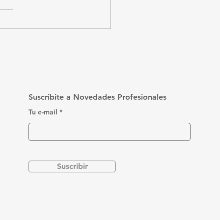
o funciona el IRPF
 trabajadores
pendientes en
guay?
Suscribite a Novedades Profesionales
Tu e-mail
Suscribir