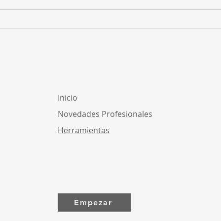
Homologación de
¿Cóm
facturación electrónica
para
ante DGI: ¿cómo funciona?
inde
Uru
Inicio
Novedades Profesionales
Herramientas
Empezar