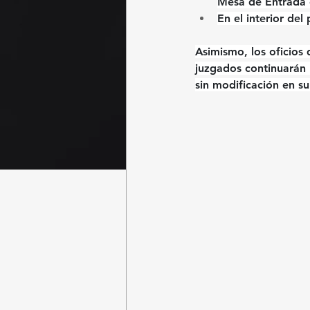
Mesa de Entrada d
En el 
interior del 
Asimismo, los 
oficios
juzgados continuarán 
sin modificación en s