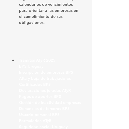
calendarios de vencimientos 
para orientar a las empresas en 
el cumplimiento de sus 
obligaciones. 
Trámites ATyR 2025
BPS Uruguay
Inscripción de empresas BPS
Alta y baja de trabajadores
Certificados BPS
Declaraciones juradas ATyR
Pagos de aportes BPS
Gestión de inactividad empresas
Denuncias de terceros BPS
Usuario personal BPS
Formularios ATyR
Seguridad social Uruguay