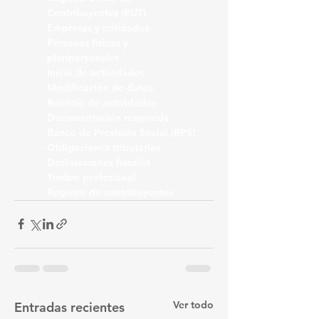
Contribuyentes (RUT)
Empresas y entidades
Personas físicas y 
pluripersonales
Inicio de actividades
Modificación de datos
Reinicio de actividades
Documentación requerida
Banco de Previsión Social (BPS)
Obligaciones tributarias
Declaraciones fiscales
Timbre profesional
Registro de contribuyentes
Ver todo
Entradas recientes