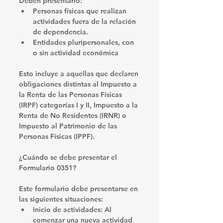
Deben presentarlo:​
Personas físicas
 que realizan 
actividades fuera de la relación 
de dependencia.​
Entidades pluripersonales
, con 
o sin actividad económica
Esto incluye a aquellas que declaren 
obligaciones distintas al Impuesto a 
la Renta de las Personas Físicas 
(IRPF) categorías I y II, Impuesto a la 
Renta de No Residentes (IRNR) o 
Impuesto al Patrimonio de las 
Personas Físicas (IPPF). ​
¿Cuándo se debe presentar el 
Formulario 0351?
Este formulario debe presentarse en 
las siguientes situaciones:​
Inicio de actividades
: Al 
comenzar una nueva actividad 