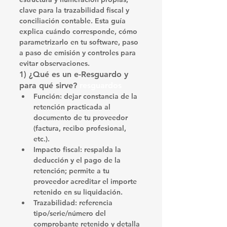
clave para la trazabilidad fiscal y 
conciliación contable. Esta guía 
explica 
cuándo corresponde
, 
cómo 
parametrizarlo
 en tu software, 
paso 
a paso de emisión
 y 
controles
 para 
evitar observaciones.
1) ¿Qué es un e-Resguardo y 
para qué sirve? 
resguardos
Función:
 dejar constancia de la 
retención
 practicada al 
documento de tu proveedor 
(factura, recibo profesional, 
etc.).
Impacto fiscal:
 respalda la 
deducción
 y el 
pago
 de la 
retención; permite a tu 
proveedor 
acreditar
 el importe 
retenido en su liquidación.
Trazabilidad:
 referencia 
tipo/serie/número
 del 
comprobante retenido y detalla 