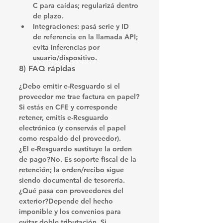
C
 para caídas; regularizá dentro 
de plazo.
Integraciones
: pasá 
serie
 y 
ID 
de referencia
 en la llamada API; 
evita inferencias por 
usuario/dispositivo.
8) FAQ rápidas
¿Debo emitir e-Resguardo si el 
proveedor me trae factura en papel?
Si estás en CFE y corresponde 
retener, 
emitís e-Resguardo 
electrónico
 (y conservás el papel 
como respaldo del proveedor).
¿El e-Resguardo sustituye la orden 
de pago?
No. Es 
soporte fiscal
 de la 
retención; la 
orden/recibo
 sigue 
siendo documental de tesorería.
¿Qué pasa con proveedores del 
exterior?
Depende del 
hecho 
imponible
 y los 
convenios para 
evitar doble tributación
. Si 