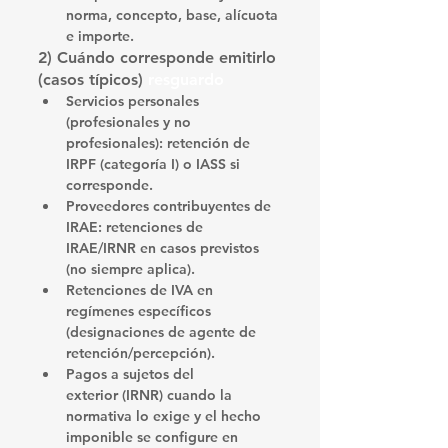
norma, concepto, base, alícuota 
e importe
.
2) Cuándo corresponde emitirlo 
(casos típicos) 
resguardo
Servicios personales 
(profesionales y no 
profesionales):
 retención de 
IRPF
 (categoría I) o 
IASS
 si 
corresponde.
Proveedores contribuyentes de 
IRAE:
 retenciones de 
IRAE/IRNR
 en casos previstos 
(no siempre aplica).
Retenciones de IVA
 en 
regímenes específicos 
(designaciones de agente de 
retención/percepción).
Pagos a sujetos del 
exterior
 (IRNR) cuando la 
normativa lo exige y el hecho 
imponible se configure en 