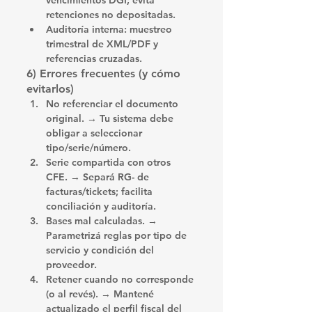
vencimientos DGI
; evita 
retenciones 
no depositadas
.
Auditoría interna:
 muestreo 
trimestral de 
XML/PDF
 y 
referencias cruzadas.
6) Errores frecuentes (y cómo 
evitarlos)
No referenciar el documento 
original.
 → Tu sistema debe 
obligar
 a seleccionar 
tipo/serie/número.
Serie compartida con otros 
CFE.
 → Separá 
RG-
 de 
facturas/tickets; facilita 
conciliación y auditoría.
Bases mal calculadas.
 → 
Parametrizá reglas por 
tipo de 
servicio
 y 
condición del 
proveedor
.
Retener cuando no corresponde 
(o al revés).
 → Mantené 
actualizado el 
perfil fiscal del 