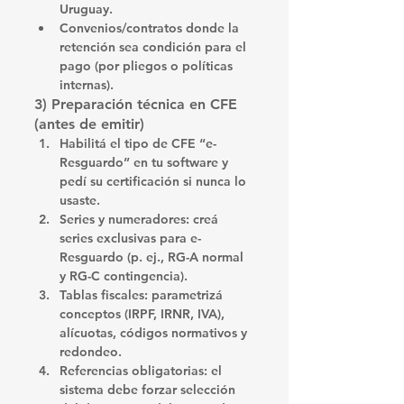
Uruguay.
Convenios/contratos
 donde la 
retención sea condición para el 
pago (por pliegos o políticas 
internas).
3) Preparación técnica en CFE 
(antes de emitir)
Habilitá el tipo de CFE “e-
Resguardo”
 en tu software y 
pedí su 
certificación
 si nunca lo 
usaste.
Series y numeradores:
 creá 
series exclusivas
 para e-
Resguardo (p. ej., RG-A normal 
y RG-C contingencia).
Tablas fiscales:
 parametrizá 
conceptos
 (IRPF, IRNR, IVA), 
alícuotas
, 
códigos normativos
 y 
redondeo
.
Referencias obligatorias:
 el 
sistema debe 
forzar
 selección 