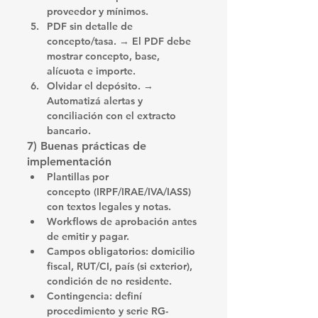
proveedor
 y mínimos.
PDF sin detalle de 
concepto/tasa.
 → El PDF debe 
mostrar 
concepto, base, 
alícuota e importe
.
Olvidar el depósito.
 → 
Automatizá alertas y 
conciliación
 con el extracto 
bancario.
7) Buenas prácticas de 
implementación
Plantillas por 
concepto
 (IRPF/IRAE/IVA/IASS) 
con textos legales y notas.
Workflows de aprobación
 antes 
de emitir y pagar.
Campos obligatorios
: domicilio 
fiscal, RUT/CI, país (si exterior), 
condición de no residente.
Contingencia
: definí 
procedimiento y 
serie RG-