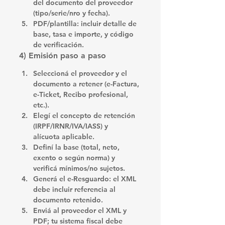
del documento del proveedor 
(tipo/serie/nro y fecha).
PDF/plantilla:
 incluir 
detalle de 
base, tasa e importe
, y 
código 
de verificación
.
4) Emisión paso a paso
Seleccioná el proveedor
 y el 
documento a retener
 (e-Factura, 
e-Ticket, Recibo profesional, 
etc.).
Elegí el concepto
 de retención 
(IRPF/IRNR/IVA/IASS) y 
alícuota
 aplicable.
Definí la base
 (total, neto, 
exento o según norma) y 
verificá 
mínimos/no sujetos
.
Generá el e-Resguardo
: el XML 
debe incluir 
referencia
 al 
documento retenido.
Enviá al proveedor
 el 
XML y 
PDF
; tu sistema fiscal debe 