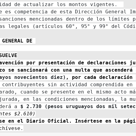
e es competencia de esta Dirección General Im
sanciones mencionadas dentro de los límites p
as legales (artículos 60°, 95° y 99° del Códig
 GENERAL DE 
                                             
SUELVE
avención por presentación de declaraciones jur
zo se sancionará con una multa que ascenderá 
ayos novecientos diez)
, por cada declaración 
 contribuyentes sin actividad comprendida en e
arado, cuando se presente en el mismo acto má
jurada, en las condiciones mencionadas, la mul
derá a
 $ 2.730 (pesos uruguayos dos mil setec
ntes $2.610)
chívese.