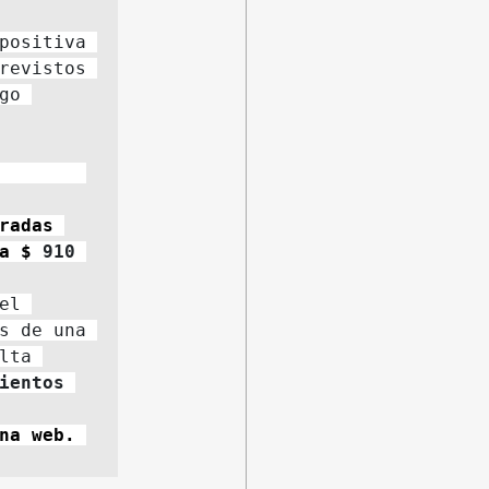
positiva 
revistos 
o 
        
adas 
a $ 
910 
l 
s de una 
ta 
ientos 
Publíquese en el Diario Oficial. Insértese en la página web. 