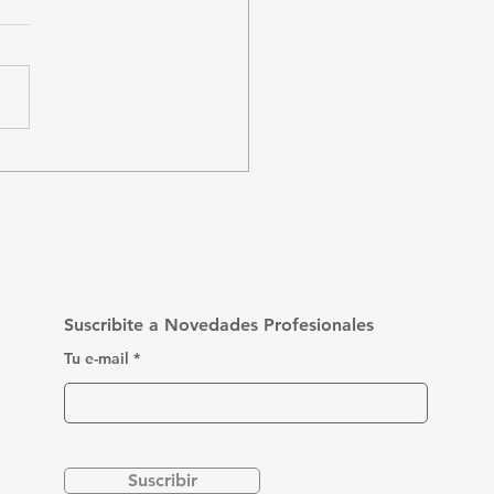
o funciona el IRPF
 trabajadores
pendientes en
guay?
Suscribite a Novedades Profesionales
Tu e-mail
Suscribir