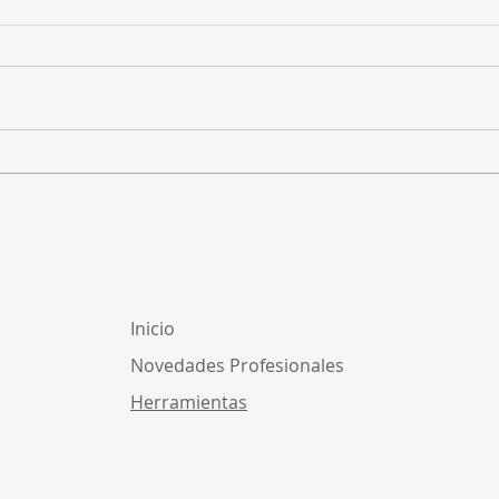
Homologación de
¿Cóm
facturación electrónica
para
ante DGI: ¿cómo funciona?
inde
Uru
Inicio
Novedades Profesionales
Herramientas