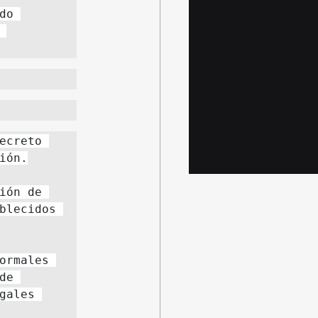
o 
ecreto 
ón de 
blecidos 
ormales 
e 
ales 