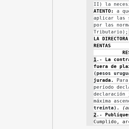
ATENTO:
 a qu
aplicar las 
por las norm
LA DIRECTORA
RENTAS      
          RE
1
.- 
La contr
fuera de pla
(pesos urugu
jurada. 
Para
período decl
declaración 
máxima ascen
treinta). 
(a
2
.- 
Cumplido, ar