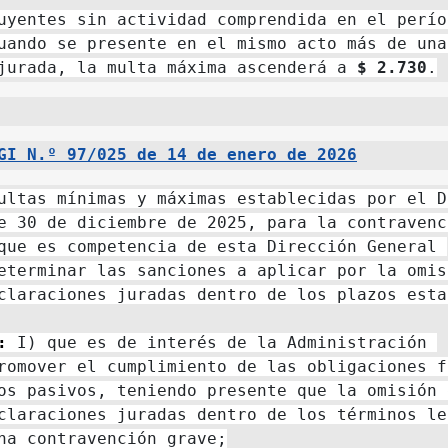
uyentes sin actividad comprendida en el períod
uando se presente en el mismo acto más de una 
jurada, la multa máxima ascenderá a 
$ 2.730
.
GI N.º 97/025 de 14 de enero de 2026
ultas mínimas y máximas establecidas por el D
que es competencia de esta Dirección General 
eterminar las sanciones a aplicar por la omisi
claraciones juradas dentro de los plazos esta
:
 I) que es de interés de la Administración 
romover el cumplimiento de las obligaciones f
os pasivos, teniendo presente que la omisión d
claraciones juradas dentro de los términos leg
na contravención grave;
