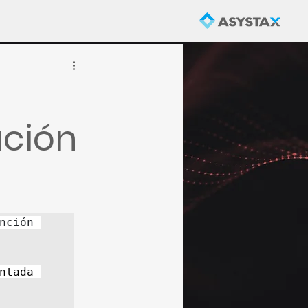
ación
ción 
ntada 