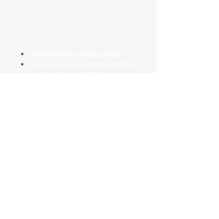
monotributo Uruguay 2025
conviene seguir en monotributo
qué es el monotributo en 
Uruguay
cambios en el monotributo 2025
régimen simplificado uruguay
Ver todo
Entradas recientes