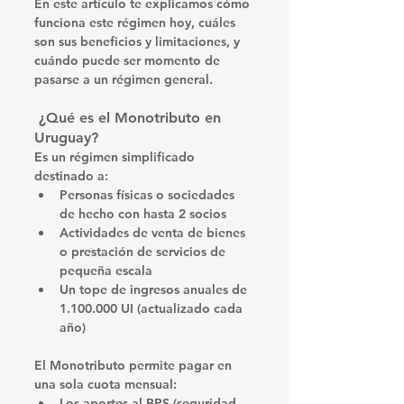
En este artículo te explicamos cómo 
funciona este régimen hoy, cuáles 
son sus beneficios y limitaciones, y 
cuándo puede ser momento de 
pasarse a un régimen general.
 ¿Qué es el Monotributo en 
Uruguay?
Es un régimen simplificado 
destinado a:
Personas físicas o sociedades 
de hecho con hasta 
2 socios
Actividades de venta de bienes 
o prestación de servicios de 
pequeña escala
Un tope de 
ingresos anuales de 
1.100.000 UI
 (actualizado cada 
año)
El Monotributo permite pagar en 
una sola cuota mensual:
Los aportes al 
BPS
 (seguridad 