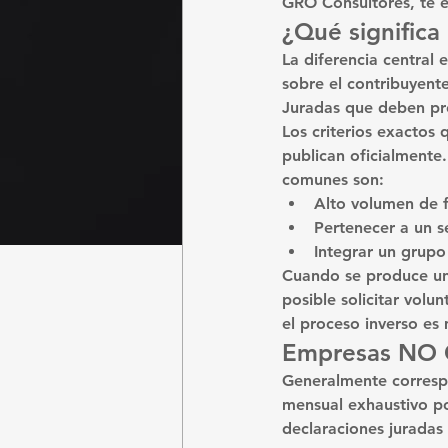
GRO Consultores
, te 
¿Qué significa 
La diferencia central
sobre el contribuyent
Juradas
 que deben pr
Los criterios exactos
publican oficialmente.
comunes son:
Alto volumen de f
Pertenecer a un s
Integrar un grup
Cuando se produce un 
posible solicitar vol
el proceso inverso es
Empresas NO
Generalmente corresp
mensual exhaustivo po
declaraciones juradas 