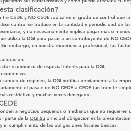
explicamos sus características y cómo puede afectar a tu ne
esta clasificación?
 entre CEDE y NO CEDE radica en el 
grado de control que la
e
.Ese control se traduce en la 
cantidad y periodicidad de las
esentarse, y no necesariamente implica pagar más o menos
 que utiliza la DGI para pasar a un contribuyente de NO CE
 Sin embargo, en nuestra experiencia profesional, los facto
acturación.
ector económico de especial interés para la DGI.
o económico.
cambio de régimen, la DGI notifica previamente a la empr
untariamente el pasaje de NO CEDE a CEDE (un trámite simple
 más restrictivo y muchas veces denegado.
 CEDE
onden a 
negocios pequeños o medianos
 que no requieren 
r parte de la 
DGI.Su
 principal obligación es la 
presentación
y el cumplimiento de las obligaciones fiscales básicas.