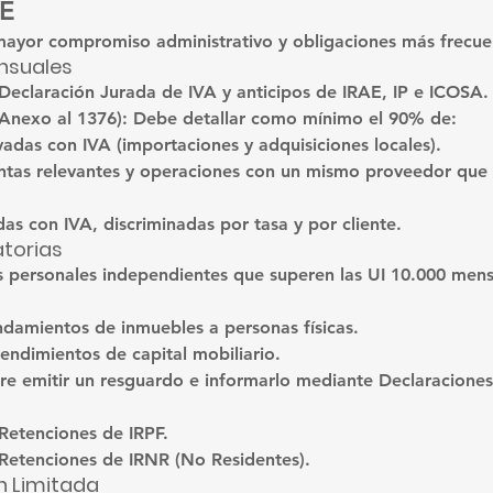
DE
mayor compromiso administrativo
 y obligaciones más frecuen
nsuales
 Declaración Jurada de IVA y anticipos de IRAE, IP e ICOSA.
(Anexo al 1376): Debe detallar como mínimo el 90% de:
das con IVA (importaciones y adquisiciones locales).
tas relevantes y operaciones con un mismo proveedor que 
as con IVA, discriminadas por tasa y por cliente.
atorias
s personales independientes que superen las UI 10.000 mens
damientos de inmuebles a personas físicas.
endimientos de capital mobiliario.
re emitir un resguardo e informarlo mediante Declaraciones
 Retenciones de IRPF.
 Retenciones de IRNR (No Residentes).
n Limitada