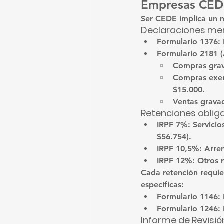
Empresas CE
Ser CEDE implica un 
Declaraciones me
Formulario 1376
:
Formulario 2181
 
Compras grava
Compras exen
$15.000.
Ventas gravad
Retenciones oblig
IRPF
 7%: Servicio
$56.754).
IRPF
 10,5%: Arren
IRPF
 12%: Otros r
Cada retención requie
específicas:
Formulario 1146
:
Formulario 1246
:
Informe de Revisió