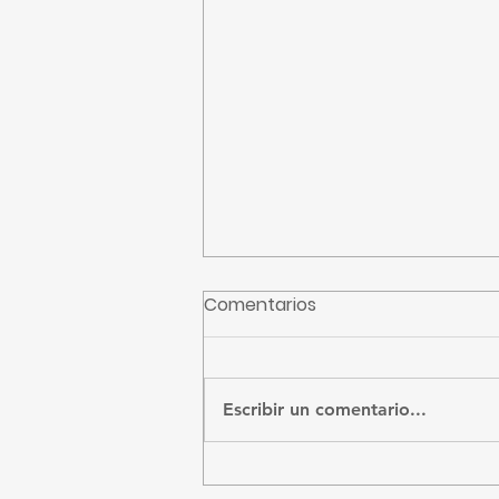
Comentarios
CFE recibidos
Escribir un comentario...