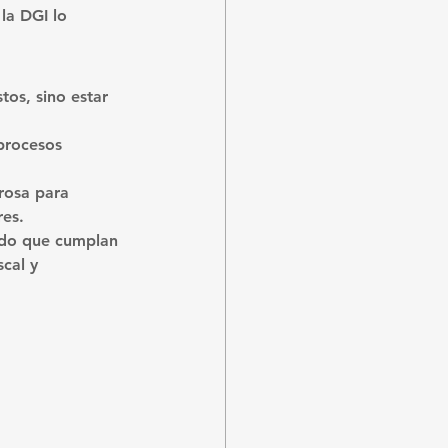
la DGI lo 
tos, sino 
estar 
procesos 
rosa para 
res.
ndo que cumplan 
cal y 