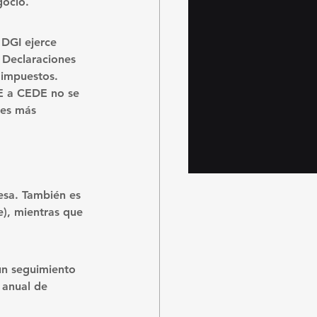
gocio.
 DGI ejerce 
 Declaraciones 
 impuestos.
DE a CEDE no se 
res más 
esa. También es 
), mientras que 
un seguimiento 
 anual
 de 