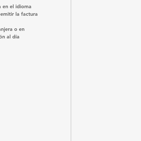
a en el idioma 
mitir la factura 
njera o en 
n al día 