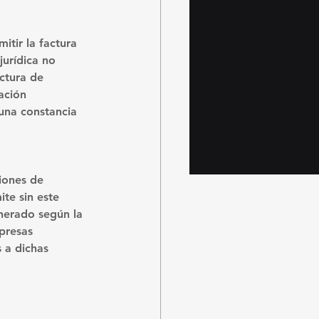
mitir la factura 
jurídica no 
ctura de 
ación 
 una constancia 
iones de 
te sin este 
onerado según la 
presas 
 a dichas 