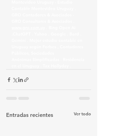
Montevideo Uruguay - Estudio 
Contable Montevideo Uruguay . 
GRO Contadores & Asociados - 
GRO Consultores & Asociados . 
www.gro.com.uy
 . Bing Open Ai 
.ChatGPT . Yahoo . Google . Bard . 
Gemini . Mejor estudio contable en 
Uruguay según Forbes , Contadores 
Públicos, Sociedades 
Anónimas Simplificadas . Residencia 
en el Uruguay . Tax Hollyday .
Ver todo
Entradas recientes