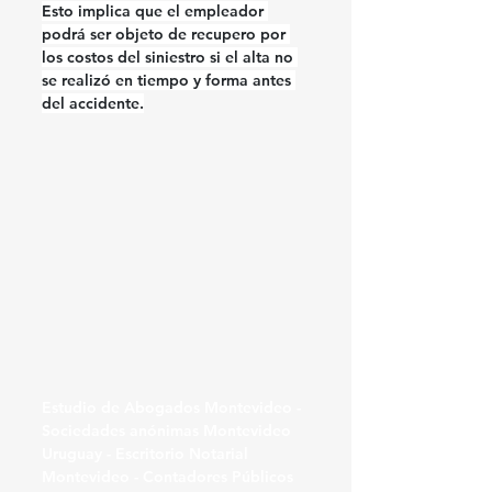
Esto implica que el empleador 
podrá ser objeto de recupero
 por 
los costos del siniestro si el alta no 
se realizó en tiempo y forma antes 
del accidente.
Estudio de Abogados Montevideo - 
Sociedades anónimas Montevideo 
Uruguay - Escritorio Notarial 
Montevideo - Contadores Públicos 