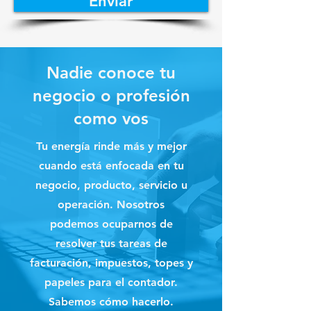
Enviar
Nadie conoce tu
negocio o profesión
como vos
Tu energía rinde más y mejor
cuando está enfocada en tu
negocio, producto, servicio u
operación. Nosotros
podemos
ocuparnos de
resolver tus tareas de
facturación, impuestos, topes y
papeles para el contador.
Sabemos cómo hacerlo.