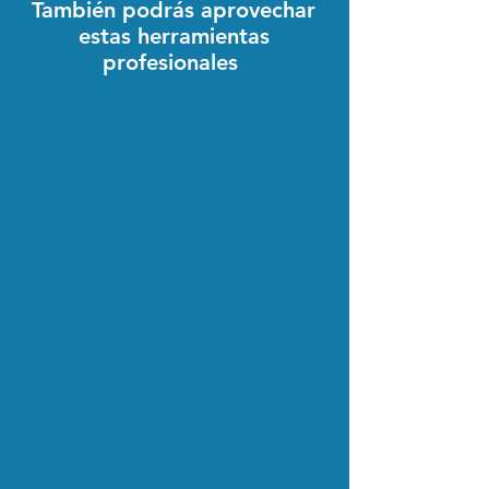
También podrás aprovechar
estas herramientas
profesionales
Prueba gratuita
AsysTax
Automatiza al máximo el
procesamiento del archivo DGI
Recibidos
Prueba gratuita