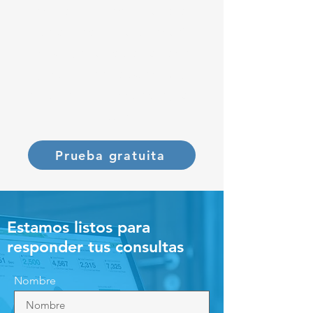
mejorar en forma continua la
plataforma que te permitirá
resolver y automatizar tareas de
gestión colaborativamente y
dentro de un ecosistema digital
en expansión
Prueba gratuita
Estamos listos para
responder tus consultas
Nombre