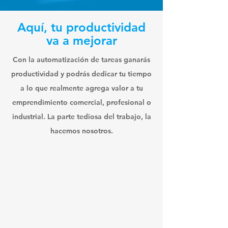
Aquí, tu productividad
va a mejorar
Con la automatización de tareas ganarás
productividad y podrás dedicar tu tiempo
a lo que realmente agrega valor a tu
emprendimiento comercial, profesional o
industrial.
La parte tediosa del trabajo, la
hacemos nosotros.
Probanos! Hablamos el
mismo idioma
La tecnología debe ser puesta al
servicio de tu negocio, y no a la
inversa.
Nuestro compromiso es