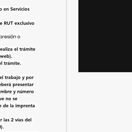
 en Servicios 
te RUT exclusivo 
presión o 
aliza el trámite
 web).
l trámite.
l trabajo y por 
eberá presentar 
ombre y número 
ue no se 
e de la imprenta 
 las 2 vías del 
).