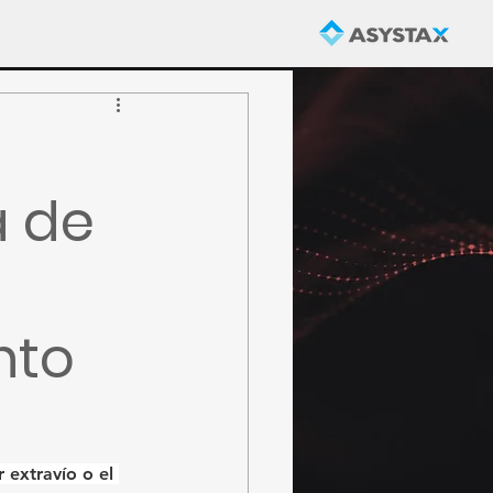
a de
nto
 extravío o el 