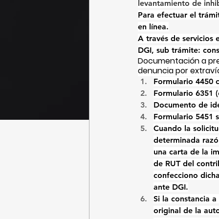
levantamiento de inhi
Para efectuar el trám
en línea.
A través de servicios e
DGI, sub trámite: cons
Documentación a pres
denuncia por extraví
Formulario 4450 c
Formulario 6351 (
Documento de iden
Formulario 5451 so
Cuando la solicit
determinada razón
una carta de la 
de RUT del contri
confecciono dicha
ante DGI.
Si la constancia a
original de la au