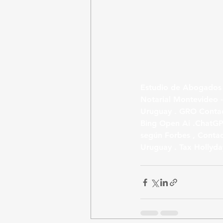
Estudio de Abogados 
Notarial Montevideo 
Uruguay . GRO Contad
Bing Open Ai .ChatGPT
según Forbes , Contad
Uruguay . Tax Hollyda