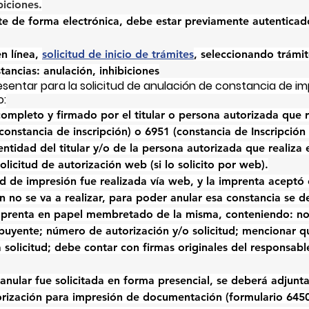
biciones.
ite de forma electrónica, debe estar previamente autenticado
n línea, 
solicitud de inicio de trámites
, seleccionando trámi
tancias: anulación, inhibiciones
entar para la solicitud de anulación de constancia de im
o:
ompleto y firmado por el titular o persona autorizada que re
constancia de inscripción) o 6951 (constancia de Inscripción
tidad del titular y/o de la persona autorizada que realiza e
licitud de autorización web (si lo solicito por web).
ud de impresión fue realizada vía web, y la imprenta aceptó e
 no se va a realizar, para poder anular esa constancia se d
imprenta en papel membretado de la misma, conteniendo: n
buyente; número de autorización y/o solicitud; mencionar q
 solicitud; debe contar con firmas originales del responsabl
 anular fue solicitada en forma presencial, se deberá adjuntar
torización para impresión de documentación (formulario 6450