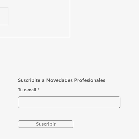
o funciona el IRPF
 trabajadores
pendientes en
guay?
Suscribite a Novedades Profesionales
Tu e-mail
Suscribir