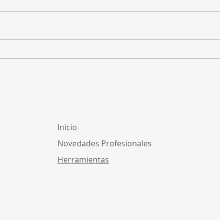
Homologación de
¿Cóm
facturación electrónica
para
ante DGI: ¿cómo funciona?
inde
Uru
Inicio
Novedades Profesionales
Herramientas