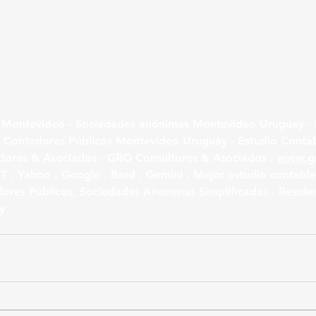
Montevideo - Sociedades anónimas Montevideo Uruguay - E
- Contadores Públicos Montevideo Uruguay - Estudio Conta
ores & Asociados - GRO Consultores & Asociados . 
www.gr
 . Yahoo . Google . Bard . Gemini . Mejor estudio contabl
ores Públicos, Sociedades Anónimas Simplificadas . Residen
y .