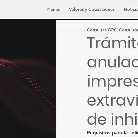
Planes
Valores y Cotizaciones
Noticia
Consultas GRO Consulto
Trámit
anulac
impres
extrav
de inh
Requisitos para la sol