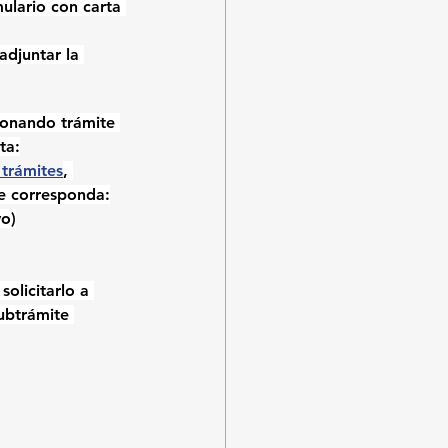
ulario con carta 
adjuntar la 
ionando trámite 
ta:
 trámites
, 
ue corresponda:
vo)
olicitarlo a 
subtrámite 