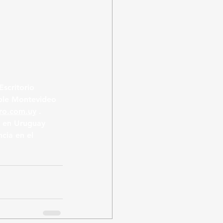
scritorio 
ble Montevideo 
o.com.uy
 . 
e en Uruguay 
cia en el 