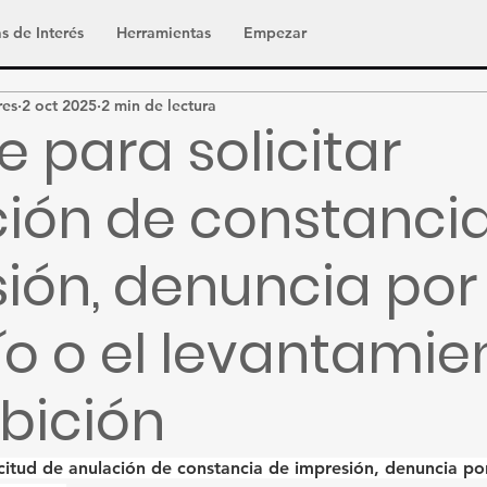
s de Interés
Herramientas
Empezar
res
2 oct 2025
2 min de lectura
e para solicitar
ión de constanci
ión, denuncia por
ío o el levantamie
ibición
icitud de anulación de constancia de impresión, denuncia por