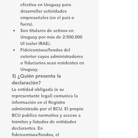
efectiva en Uruguay
 para 
desarrollar actividades 
empresariales (en el país o 
fuera).
Son titulares de activos en 
Uruguay
 por más de 
2:500.000 
UI
 (valor IRAE).
Fideicomisos/fondos del 
exterior
 cuyos 
administradores 
o fiduciarios
 sean residentes en 
Uruguay. 
3) ¿Quién presenta la 
declaración?
La 
entidad obligada
 (o su 
representante legal) comunica la 
información en el Registro 
administrado por el 
BCU
. El propio 
BCU publica normativa y acceso a 
trámites y listados de entidades 
declarantes. En 
fideicomisos/fondos
, el 