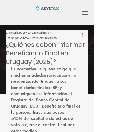
Consultas GRO Consultores
19 sept 2025
2 min de lectura
¿Quiénes deben informar
Beneficiario Final en
Uruguay (2025)?
La normativa uruguaya exige que 
muchas 
entidades residentes y no 
residentes
 identifiquen a sus 
beneficiarios finales (BF)
 y 
comuniquen esa información al 
Registro del Banco Central del 
Uruguay (BCU)
. Beneficiario final es 
la 
persona física
 que posee 
≥15%
 del capital o derechos de 
voto 
o
 ejerce el control final por 
otros medios.