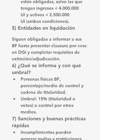
están obligadas, 
salvo
 las que 
tengan 
ingresos < 4.000.000 
UI
y
activos < 2.500.000 
UI
 (ambas condiciones). 
5) Entidades en 
liquidación
Siguen 
obligadas a informar
 a sus 
BF 
hasta
 presentar clausura por cese 
en DGI y completar requisitos de 
extinción/adjudicación. 
6) ¿Qué se informa y con qué 
umbral?
Personas físicas BF
, 
porcentaje/medio de control y 
cadena de titularidad
.
Umbral
: 15% (titularidad o 
votos) o 
control por otros 
medios
.
7) Sanciones y buenas prácticas 
rápidas
Incumplimientos pueden 
generar 
multas
 y restricciones 