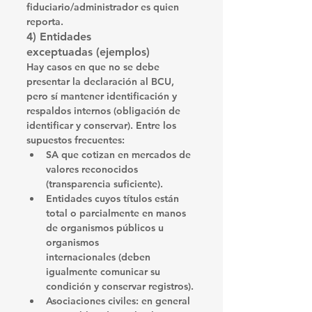
fiduciario/administrador
 es quien 
reporta. 
4) Entidades 
exceptuadas
 (ejemplos)
Hay casos en que 
no se debe 
presentar
 la declaración al BCU, 
pero 
sí
 mantener identificación y 
respaldos internos (obligación de 
identificar y conservar
). Entre los 
supuestos frecuentes:
SA que cotizan
 en mercados de 
valores reconocidos 
(transparencia suficiente). 
Entidades cuyos títulos están 
total o parcialmente en manos 
de organismos públicos
 u 
organismos 
internacionales
 (deben 
igualmente comunicar su 
condición y conservar registros). 
Asociaciones civiles
: en general 