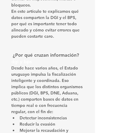
bloqueos.
En este artículo te explicamos 
qué 
datos comparten la DGI y el BPS
, 
por qué es importante tener todo 
alineado y cómo evitar errores que 
pueden costarte caro.
 ¿Por qué cruzan información?
dgi y bps
Desde hace varios años, el Estado 
uruguayo impulsa la 
fiscalización 
inteligente y coordinada
. Eso 
implica que los distintos organismos 
públicos (DGI, BPS, DNE, Aduana, 
etc.) 
comparten bases de datos en 
tiempo real o con frecuencia 
regular
, con el fin de:
Detectar inconsistencias
Reducir la evasión
Mejorar la recaudación y 