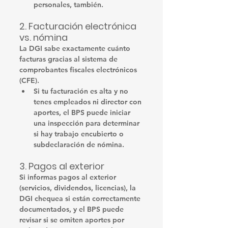
personales, también.
2. 
Facturación electrónica 
vs. nómina
La DGI sabe exactamente cuánto 
facturas gracias al sistema de 
comprobantes fiscales electrónicos 
(CFE)
.
Si tu facturación es alta y no 
tenes empleados ni director con 
aportes, el BPS puede iniciar 
una inspección para determinar 
si hay 
trabajo encubierto
 o 
subdeclaración de nómina
.
3. 
Pagos al exterior
Si informas pagos al exterior 
(servicios, dividendos, licencias), la 
DGI chequea si están correctamente 
documentados, y el BPS puede 
revisar si se omiten aportes por 