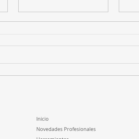
Homologación de
¿Cóm
facturación electrónica
para
ante DGI: ¿cómo funciona?
inde
Uru
Inicio
Novedades Profesionales