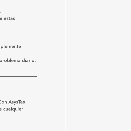
.
e estás 
mplemente 
problema diario.
 Con AsysTax 
 cualquier 