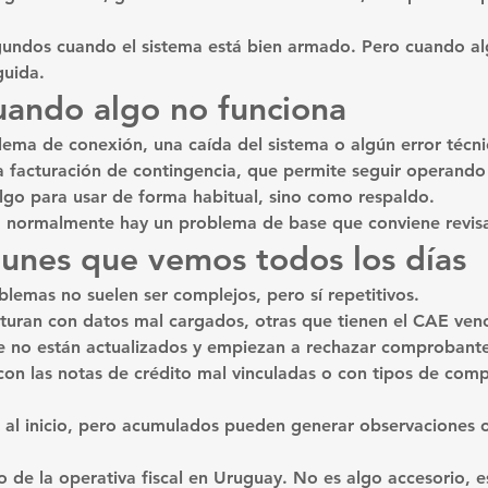
undos cuando el sistema está bien armado. Pero cuando alg
guida.
uando algo no funciona
ema de conexión, una caída del sistema o algún error técni
a facturación de contingencia, que permite seguir operando 
lgo para usar de forma habitual, sino como respaldo.
e, normalmente hay un problema de base que conviene revisa
unes que vemos todos los días
oblemas no suelen ser complejos, pero sí repetitivos.
uran con datos mal cargados, otras que tienen el CAE venc
e no están actualizados y empiezan a rechazar comprobante
n las notas de crédito mal vinculadas o con tipos de com
 al inicio, pero acumulados pueden generar observaciones o
o de la operativa fiscal en Uruguay. No es algo accesorio, e