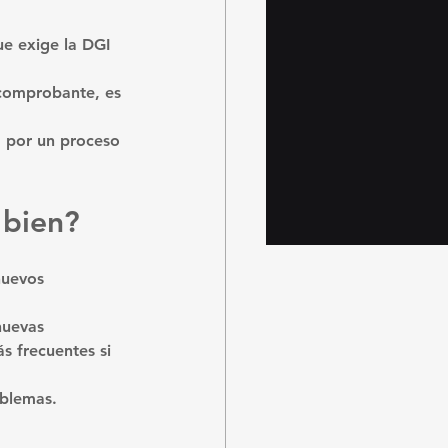
ue exige la DGI 
 comprobante, es 
a por un proceso 
 bien?
nuevos 
nuevas 
s frecuentes si 
oblemas.