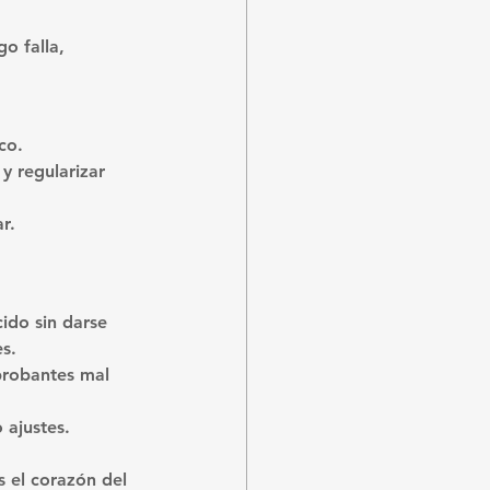
o falla, 
co.
y regularizar 
r.
ido sin darse 
s.
probantes mal 
 ajustes.
s el corazón del 