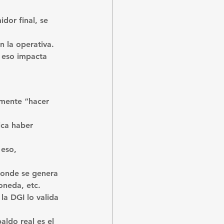
dor final, se 
 la operativa.
 eso impacta 
emente “hacer 
ica haber 
eso, 
donde se genera 
oneda, etc.
la DGI lo valida 
aldo real es el 