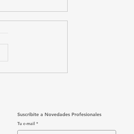
o funciona el IRPF
 trabajadores
pendientes en
guay?
Suscribite a Novedades Profesionales
Tu e-mail