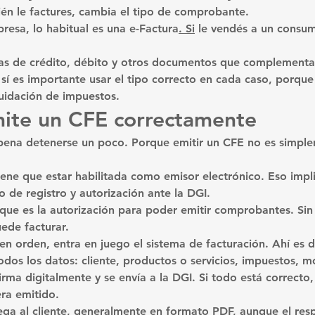
n le factures, cambia el tipo de comprobante.
resa, lo habitual es una 
e-Factura
. Si
 le vendés a un consumi
as de crédito, débito y otros documentos que complementan
sí es importante usar el tipo correcto en cada caso, porque
quidación de impuestos.
ite un CFE correctamente
pena detenerse un poco. Porque emitir un CFE no es simpl
iene que estar habilitada como emisor electrónico. Eso impl
 de registro y autorización ante la DGI.
que es la autorización para poder emitir comprobantes. Sin 
ede facturar.
en orden, entra en juego el sistema de facturación. Ahí es 
dos los datos: cliente, productos o servicios, impuestos, m
ma digitalmente y se envía a la DGI. Si todo está correcto, 
era emitido.
ega al cliente, generalmente en formato PDF, aunque el resp