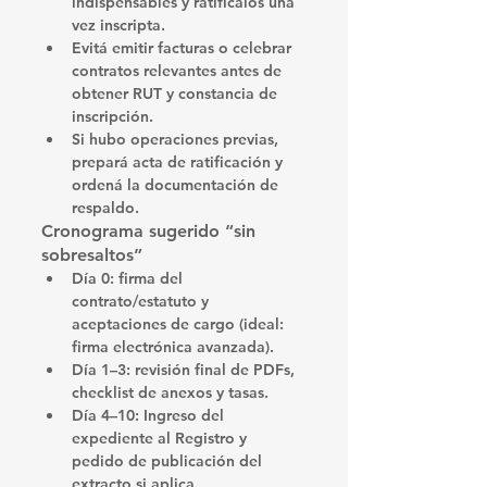
indispensables y 
ratificalos
 una 
vez inscripta.
Evitá emitir facturas o celebrar 
contratos relevantes 
antes
 de 
obtener 
RUT
 y 
constancia de 
inscripción
.
Si hubo operaciones previas, 
prepará 
acta de ratificación
 y 
ordená la 
documentación de 
respaldo
.
Cronograma sugerido “sin 
sobresaltos”
Día 0:
 firma del 
contrato/estatuto y 
aceptaciones de cargo (ideal: 
firma electrónica
 avanzada).
Día 1–3:
 revisión final de PDFs, 
checklist de anexos y tasas.
Día 4–10:
Ingreso del 
expediente
 al Registro y 
pedido de publicación
 del 
extracto si aplica.