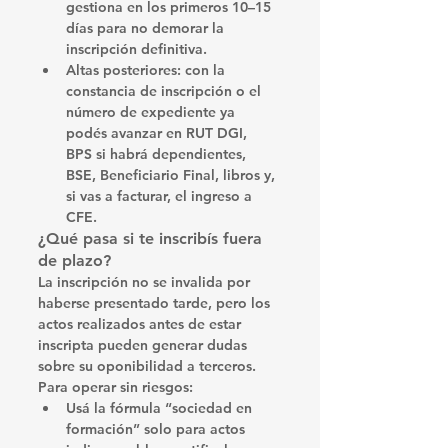
gestiona en 
los primeros 10–15 
días
 para no demorar la 
inscripción definitiva.
Altas posteriores:
 con la 
constancia de inscripción o el 
número de expediente ya 
podés avanzar en 
RUT DGI
, 
BPS
 si habrá dependientes, 
BSE
, 
Beneficiario Final
, libros y, 
si vas a facturar, el 
ingreso a 
CFE
.
¿Qué pasa si te inscribís fuera 
de plazo?
La inscripción 
no se invalida
 por 
haberse presentado tarde, pero los 
actos realizados antes de estar 
inscripta
 pueden generar dudas 
sobre su oponibilidad a terceros. 
Para operar sin riesgos:
Usá la fórmula “
sociedad en 
formación
” solo para actos 