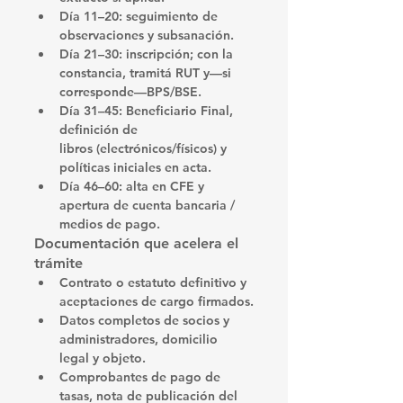
Día 11–20:
 seguimiento de 
observaciones
 y subsanación.
Día 21–30:
inscripción
; con la 
constancia, tramitá 
RUT
 y—si 
corresponde—
BPS/BSE
.
Día 31–45:
Beneficiario Final
, 
definición de 
libros
 (electrónicos/físicos) y 
políticas iniciales
 en acta.
Día 46–60:
 alta en 
CFE
 y 
apertura de 
cuenta bancaria / 
medios de pago
.
Documentación que acelera el 
trámite
Contrato o estatuto 
definitivo
 y 
aceptaciones de cargo
 firmados.
Datos completos de socios y 
administradores, domicilio 
legal y objeto.
Comprobantes de pago de 
tasas, 
nota de publicación
 del 