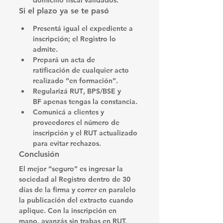
domicilio fiscal validados.
Si el plazo ya se te pasó
Presentá igual
 el expediente a 
inscripción; el Registro lo 
admite.
Prepará un 
acta de 
ratificación
 de cualquier acto 
realizado “en formación”.
Regularizá 
RUT
, 
BPS/BSE
 y 
BF
 apenas tengas la constancia.
Comunicá a clientes y 
proveedores el 
número de 
inscripción
 y el 
RUT
 actualizado 
para evitar rechazos.
Conclusión
El mejor “seguro” es 
ingresar la 
sociedad al Registro dentro de 30 
días de la firma
 y correr en paralelo 
la publicación del extracto cuando 
aplique. Con la inscripción en 
mano, avanzás sin trabas en RUT, 