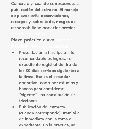
Comercio
 y, cuando corresponda, la 
publicación del extracto
. El manejo 
de 
plazos
 evita observaciones, 
recargos y, sobre todo, riesgos de 
responsabilidad por actos previos. 
 inscribir sociedad
Plazo práctico clave 
inscribir 
inscribir  inscribir sociedad
Presentación a inscripción:
 lo 
recomendable
 es 
ingresar el 
expediente registral dentro de 
los 30 días corridos
 siguientes a 
la firma. Ese es el estándar 
operativo usado por estudios y 
bancos para considerar 
“vigente” una constitución sin 
fricciones.
Publicación del extracto 
(cuando corresponde):
 tramitála 
de inmediato
 con la toma a 
expediente. En la práctica, se 