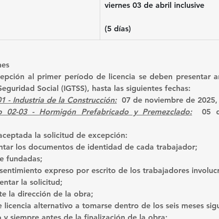
viernes 
03 de abril
 inclusive
(5 días)
nes
cepción al primer período de licencia se deben presentar an
eguridad Social (IGTSS), hasta las siguientes fechas:
 - Industria de la Construcción:
07
de noviembre de 2025,
 02-03 - Hormigón Prefabricado y Premezclado:
05 d
aceptada la solicitud de excepción:
ntar los documentos de identidad de cada trabajador;
e fundadas;
sentimiento expreso por escrito de los trabajadores involuc
tar la solicitud;
e la dirección de la obra;
e licencia alternativo a tomarse dentro de los seis meses sigu
 y siempre antes de la finalización de la obra;