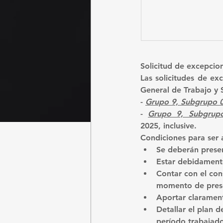
Solicitud de excepcio
Las solicitudes de ex
General de Trabajo y S
- 
Grupo 9, Subgrupo 01
- 
Grupo 9, Subgrupo
2025,
 inclusive.
Condiciones para ser 
Se deberán prese
Estar debidament
Contar con el con
momento de presen
Aportar clarament
Detallar el plan d
período trabajado