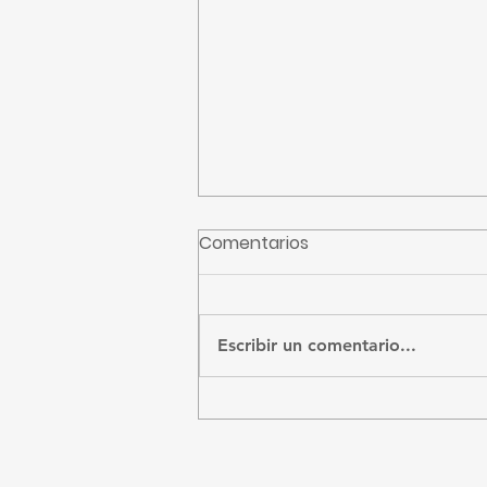
Comentarios
CFE recibidos
Escribir un comentario...