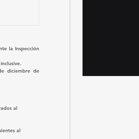
te la Inspección 
 
inclusive.
e diciembre de 
rados al 
ientes al 