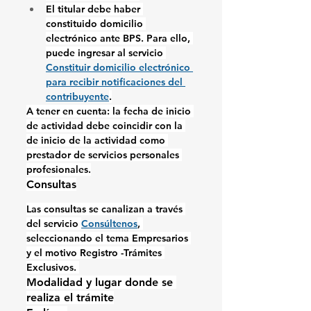
El titular debe haber 
constituido domicilio 
electrónico ante BPS. Para ello, 
puede ingresar al servicio 
Constituir domicilio electrónico 
para recibir notificaciones del 
contribuyente
.
A tener en cuenta: la fecha de inicio 
de actividad debe coincidir con la 
de inicio de la actividad como 
prestador de servicios personales 
profesionales.
Consultas
Las consultas se canalizan a través 
del servicio 
Consúltenos
, 
seleccionando el tema Empresarios 
y el motivo Registro -Trámites 
Exclusivos. 
Modalidad y lugar donde se 
realiza el trámite