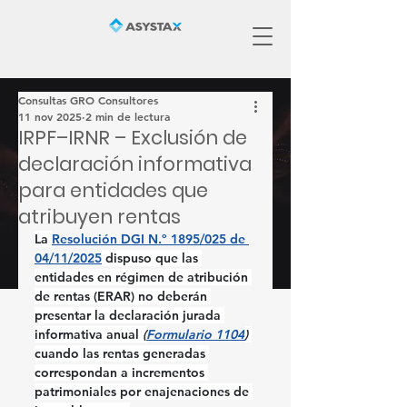
Consultas GRO Consultores
11 nov 2025
2 min de lectura
IRPF–IRNR – Exclusión de
declaración informativa
para entidades que
atribuyen rentas
La 
Resolución DGI N.º 1895/025 de 
04/11/2025
 dispuso que las 
entidades en régimen de atribución 
de rentas (ERAR) no deberán 
presentar la declaración jurada 
informativa anual 
(
Formulario 1104
) 
cuando las rentas generadas 
correspondan a incrementos 
patrimoniales por enajenaciones de 