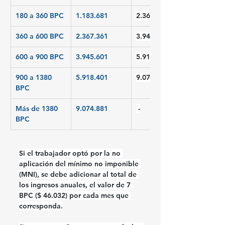
180 a 360 BPC
1.183.681
2.367.360
360 a 600 BPC
2.367.361
3.945.600 
600 a 900 BPC
3.945.601
5.918.400
900 a 1380 
5.918.401
9.074.880
BPC
Más de 1380 
9.074.881
 -
BPC
Si el trabajador optó por la no 
aplicación del mínimo no imponible 
(MNI), se debe adicionar al total de 
los ingresos anuales, el valor de 7 
BPC ($ 46.032) por cada mes que 
corresponda.