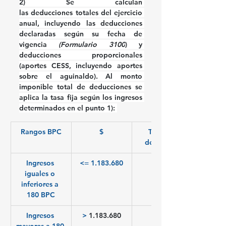
2)
 Se calculan 
las 
deducciones 
totales del ejercicio 
anual, incluyendo las deducciones 
declaradas según su fecha de 
vigencia 
(Formulario 3100
) y 
deducciones proporcionales 
(aportes CESS, incluyendo aportes 
sobre el aguinaldo). Al monto 
imponible total de deducciones se 
aplica la tasa fija según los ingresos 
determinados en el punto 1): 
Rangos BPC
$
Tasa de 
deducción
Ingresos 
<= 1.183.680
14%
iguales o 
inferiores a 
180 BPC
Ingresos 
> 
1.183.680
8% 