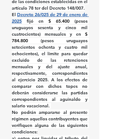
de las condiciones establecidas en el 
artículo 78 ter del Decreto 148/007.
El 
Decreto 26/025 de 29 de enero de 
2025
 fijó en 
$ 65.400 
(pesos 
uruguayos sesenta y cinco mil 
cuatrocientos) mensuales y en 
$ 
784.800 
(pesos uruguayos 
setecientos ochenta y cuatro mil 
ochocientos), el límite para quedar 
excluido de las retenciones 
mensuales y del ajuste anual, 
respectivamente, correspondientes 
al ejercicio 2025. A los efectos de 
comparar con dichos topes no 
deberán considerarse las partidas 
correspondientes al aguinaldo y 
salario vacacional. 
No podrán ampararse al presente 
régimen aquellos contribuyentes que 
verifiquen alguna de las siguientes 
condiciones:
a)
 opten por liquidar el tributo del 