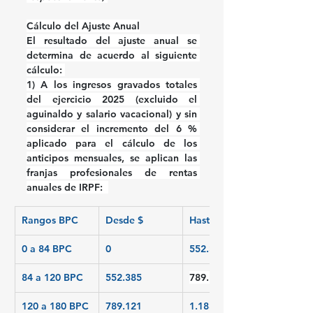
Cálculo del Ajuste Anual
El resultado del ajuste anual se 
determina de acuerdo al siguiente 
cálculo: 
1) 
A los 
ingresos 
gravados totales 
del ejercicio 2025 (excluido el 
aguinaldo y salario vacacional) y sin 
considerar el incremento del 6 % 
aplicado para el cálculo de los 
anticipos mensuales, se aplican las 
franjas profesionales de rentas 
anuales de IRPF:  
Rangos BPC
Desde $
Hasta $
0 a 84 BPC
0
552.384
84 a 120 BPC
552.385
789.120
120 a 180 BPC
789.121
1.183.680