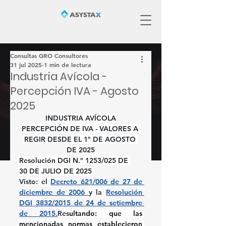
Consultas GRO Consultores
31 jul 2025
1 min de lectura
Industria Avícola -
Percepción IVA - Agosto
2025
INDUSTRIA AVÍCOLA
PERCEPCIÓN DE IVA - VALORES A 
REGIR DESDE EL 1º DE AGOSTO 
DE 2025
Resolución DGI N.º 1253/025 DE 
30
DE JULIO DE 2025
Visto:
 el 
Decreto 621/006 de 27 de 
diciembre de 2006 
y la 
Resolución 
DGI 3832/2015 de 24 de setiembre 
de 2015.
Res
ultando:
 que las 
mencionadas normas establecieron 