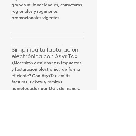
grupos multinacionales, estructuras 
regionales y regímenes 
promocionales vigentes.
__________________________________
__________________________________
________________________
Simplificá tu facturación 
electrónica con AsysTax
¿Necesitás gestionar tus impuestos 
y facturación electrónica de forma 
eficiente? Con AsysTax emitís 
facturas, tickets y remitos 
homologados por DGI, de manera 
simple y desde cualquier dispositivo.
Conocé más en 
asystax.com.uy
 pasate GRATIS y 
simplificá tu gestión fiscal HOY.