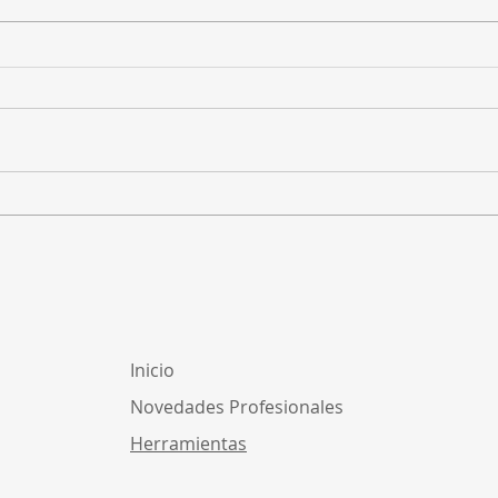
Homologación de
¿Cóm
facturación electrónica
para
ante DGI: ¿cómo funciona?
inde
Uru
Inicio
Novedades Profesionales
Herramientas