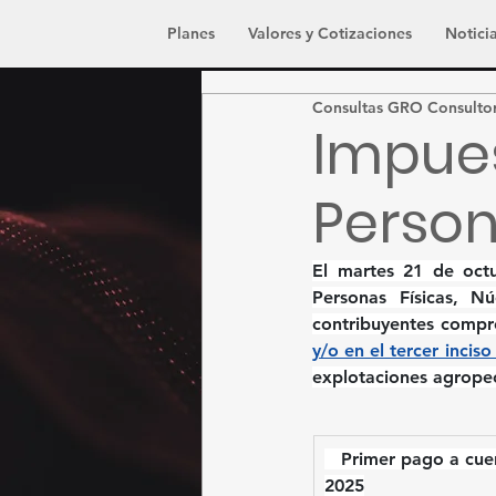
Planes
Valores y Cotizaciones
Noticia
Consultas GRO Consulto
Impues
Person
El 
martes 21 de oct
Personas Físicas, N
contribuyentes compr
y/o en el tercer inciso 
explotaciones agropec
   Primer pago a cue
2025