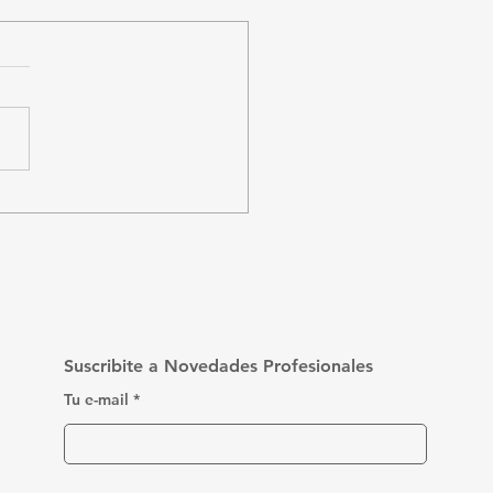
o funciona el IRPF
 trabajadores
pendientes en
guay?
Suscribite a Novedades Profesionales
Tu e-mail