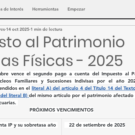
s de Interés
Herramientas
Empezar
res
14 oct 2025
1 min de lectura
to al Patrimonio
as Físicas - 2025
ubre
 vence el segundo pago a cuenta del Impuesto al Pa
úcleos Familiares y Sucesiones Indivisas por el año 20
endidos en el 
literal A) del artículo 4 del Título 14 del Te
del literal B) 
del mismo artículo por el patrimonio afectado 
uarias. 
PRÓXIMOS VENCIMIENTOS
nta IP y su sobretasa año 
22 de setiembre de 2025