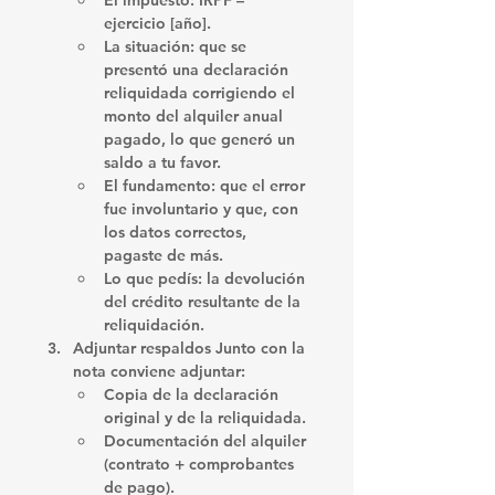
El impuesto: 
IRPF – 
ejercicio [año]
.
La situación: que se 
presentó una declaración 
reliquidada corrigiendo el 
monto del alquiler anual 
pagado, lo que generó un 
saldo a tu favor.
El fundamento: que el error 
fue involuntario y que, con 
los datos correctos, 
pagaste de más.
Lo que pedís: la 
devolución 
del crédito
 resultante de la 
reliquidación.
Adjuntar respaldos 
Junto con la 
nota conviene adjuntar:
Copia de la 
declaración 
original
 y de la 
reliquidada
.
Documentación del alquiler 
(contrato + comprobantes 
de pago).