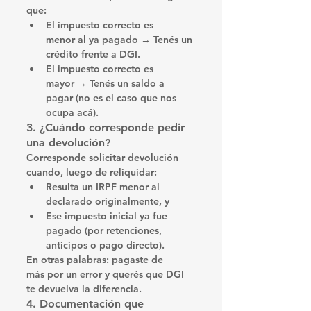
que:
El impuesto correcto es 
menor
 al ya pagado → Tenés un 
crédito
 frente a DGI.
El impuesto correcto es 
mayor
 → Tenés un 
saldo a 
pagar
 (no es el caso que nos 
ocupa acá).
3. ¿Cuándo corresponde pedir 
una devolución?
Corresponde solicitar devolución 
cuando, luego de reliquidar:
Resulta un 
IRPF menor
 al 
declarado originalmente, y
Ese impuesto inicial 
ya fue 
pagado
 (por retenciones, 
anticipos o pago directo).
En otras palabras: 
pagaste de 
más
 por un error y querés que DGI 
te devuelva la diferencia.
4. Documentación que 