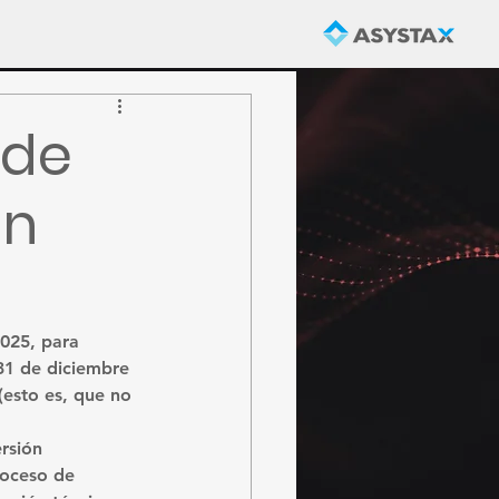
 de
in
025, para 
31 de diciembre 
esto es, que no 
rsión 
roceso de 