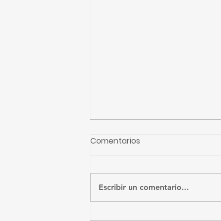
Comentarios
CFE recibidos
Escribir un comentario...