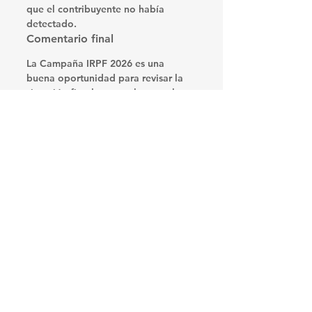
que el contribuyente no había 
detectado.
Comentario final
La Campaña IRPF 2026 es una 
buena oportunidad para revisar la 
situación fiscal personal, controlar 
las retenciones realizadas durante 
2025 y verificar si corresponde 
presentar declaración jurada, pagar 
saldo o cobrar una devolución.
En 
GRO
 podemos ayudarte a revisar 
tu caso, analizar si estás obligado a 
presentar declaración, controlar la 
información precargada y detectar 
posibles créditos o deducciones 
aplicables.
Consultanos y te ayudamos a 
presentar tu declaración de IRPF de 
forma correcta y segura.