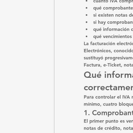
cuánto IVA compr
qué comprobantes
si existen notas 
si hay comproban
qué información d
qué vencimientos 
La facturación elect
Electrónicos, conocid
sustituyó progresivam
Factura, e-Ticket, not
Qué informa
correctamen
Para controlar el IVA
mínimo, cuatro bloque
1. Comprobant
El primer punto es ver
notas de crédito, not