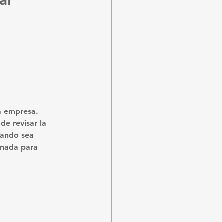
al
la empresa.
de revisar la 
uando sea 
enada para 