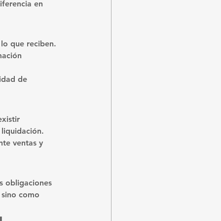
ferencia en 
lo que reciben. 
mación 
lidad de 
istir 
liquidación.
te ventas y 
 obligaciones 
, sino como 