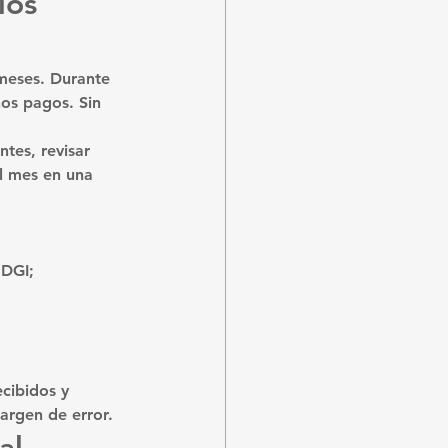
los 
meses. Durante 
os pagos. Sin 
tes, revisar 
el mes en una 
 DGI;
cibidos y 
argen de error.