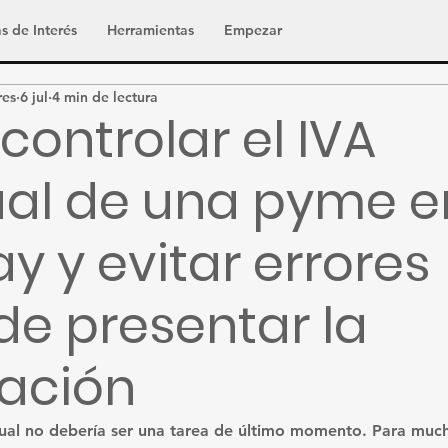
s de Interés
Herramientas
Empezar
res
6 jul
4 min de lectura
ontrolar el IVA
al de una pyme e
y y evitar errores
de presentar la
ación
sual no debería ser una tarea de último momento. Para muc