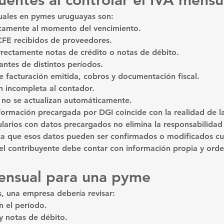
cuentes al controlar el IVA mensu
uales en pymes uruguayas son:
icamente al momento del vencimiento.
CFE recibidos de proveedores.
rectamente notas de crédito o notas de débito.
ntes de distintos períodos.
re facturación emitida, cobros y documentación fiscal.
n incompleta al contador.
e no se actualizan automáticamente.
información precargada por DGI coincide con la realidad de 
larios con datos precargados no elimina la responsabilidad 
ca que esos datos pueden ser confirmados o modificados c
 el contribuyente debe contar con información propia y ord
ensual para una pyme
s, una empresa debería revisar:
n el período.
y notas de débito.