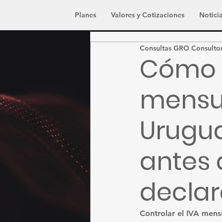
Planes
Valores y Cotizaciones
Noticia
Consultas GRO Consulto
Cómo c
mensu
Urugua
antes 
declar
Controlar el IVA men