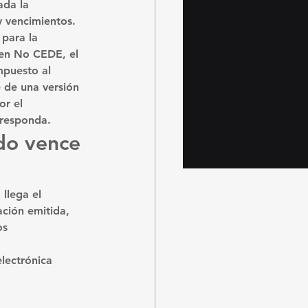
ada la 
y vencimientos.
 para la 
men No CEDE, el 
mpuesto al 
 de una versión 
r el 
rresponda.
do vence 
llega el 
ción emitida, 
os 
lectrónica 