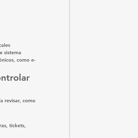
ales 
e sistema 
ónicos, como e-
ntrolar 
a revisar, como 
as, tickets, 