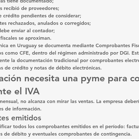
as tiene documentado;
 recibió de proveedores;
de crédito pendientes de considerar;
tes rechazados, anulados o corregidos;
ebe enviar al contador;
fiscales se aproximan.
rónica en Uruguay se documenta mediante Comprobantes Fisc
os como CFE, dentro del régimen administrado por DGI. Est
ente la documentación tradicional por comprobantes electr
as de crédito y notas de débito electrónicas.
ción necesita una pyme para co
te el IVA
 mensual, no alcanza con mirar las ventas. La empresa deberí
s de información.
es emitidos
ificar todos los comprobantes emitidos en el período: factur
as de débito y eventuales comprobantes de contingencia.