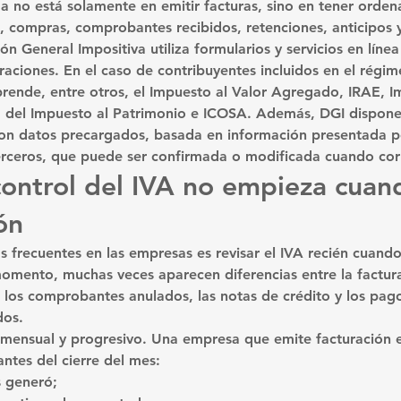
a no está solamente en emitir facturas, sino en tener orden
, compras, comprobantes recibidos, retenciones, anticipos 
ón General Impositiva utiliza formularios y servicios en línea
raciones. En el caso de contribuyentes incluidos en el régi
ende, entre otros, el Impuesto al Valor Agregado, IRAE, I
 del Impuesto al Patrimonio e ICOSA. Además, DGI dispone
on datos precargados, basada en información presentada po
terceros, que puede ser confirmada o modificada cuando co
control del IVA no empieza cuan
ón
 frecuentes en las empresas es revisar el IVA recién cuando 
omento, muchas veces aparecen diferencias entre la factura
, los comprobantes anulados, las notas de crédito y los pag
dos.
r mensual y progresivo. Una empresa que emite facturación e
ntes del cierre del mes:
s generó;