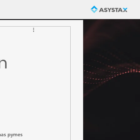
n
has pymes 