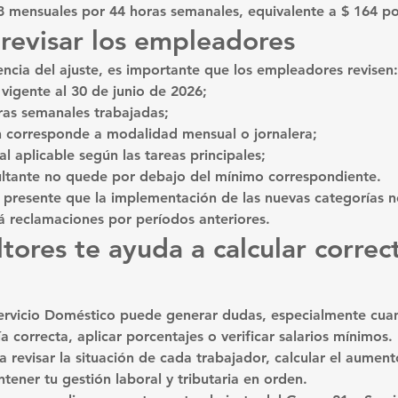
8 mensuales
 por 44 horas semanales, equivalente a 
$ 164 po
evisar los empleadores
encia del ajuste, es importante que los empleadores revisen:
 vigente al 30 de junio de 2026;
ras semanales trabajadas;
n corresponde a modalidad mensual o jornalera;
al aplicable según las tareas principales;
sultante no quede por debajo del mínimo correspondiente.
presente que la implementación de las nuevas categorías 
n
á reclamaciones por períodos anteriores.
ores te ayuda a calcular corre
l Servicio Doméstico puede generar dudas, especialmente cu
a correcta, aplicar porcentajes o verificar salarios mínimos.
revisar la situación de cada trabajador, calcular el aument
ener tu gestión laboral y tributaria en orden.