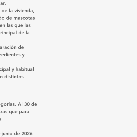
ar.
de la vivienda, 
do de mascotas 
en las que las 
incipal de la 
paración de 
redientes y 
ipal y habitual 
 distintos 
gorías. Al 
30 de 
tras que para 
s 
o-junio de 2026 