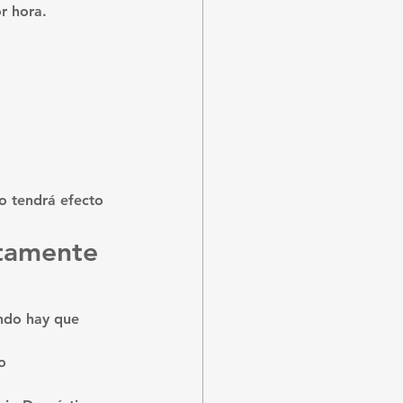
r hora
.
o tendrá efecto 
ctamente 
ando hay que 
o 