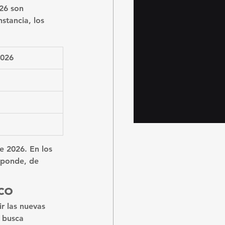
026 son 
stancia, los 
2026
de 2026
. En los 
esponde, de 
co
r las nuevas 
n busca 