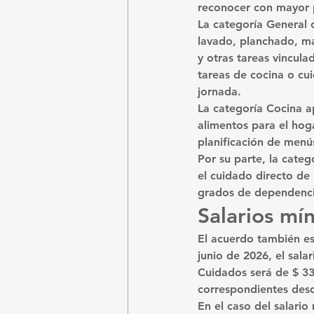
reconocer con mayor p
La categoría 
General
 
lavado, planchado, m
y otras tareas vincula
tareas de cocina o cui
jornada.
La categoría 
Cocina
 a
alimentos para el hog
planificación de menú
Por su parte, la categ
el cuidado directo de
grados de dependenci
Salarios mí
El acuerdo también est
junio de 2026
, el sal
Cuidados
 será de 
$ 3
correspondientes desd
En el caso del salario