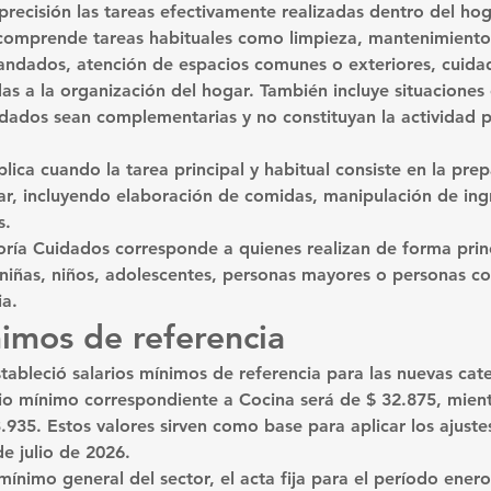
recisión las tareas efectivamente realizadas dentro del hog
comprende tareas habituales como limpieza, mantenimiento 
andados, atención de espacios comunes o exteriores, cuida
das a la organización del hogar. También incluye situaciones 
dados sean complementarias y no constituyan la actividad pr
plica cuando la tarea principal y habitual consiste en la pre
ar, incluyendo elaboración de comidas, manipulación de ing
s.
oría 
Cuidados
 corresponde a quienes realizan de forma princ
 niñas, niños, adolescentes, personas mayores o personas con
a.
nimos de referencia
ableció salarios mínimos de referencia para las nuevas cate
ario mínimo correspondiente a 
Cocina
 será de 
$ 32.875
, mien
3.935
. Estos valores sirven como base para aplicar los ajuste
e julio de 2026.
 mínimo general del sector, el acta fija para el período ener