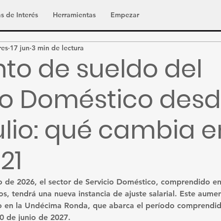
s de Interés
Herramientas
Empezar
res
17 jun
3 min de lectura
o de sueldo del
io Doméstico desd
julio: qué cambia e
21
io de 2026
, el sector de 
Servicio Doméstico
, comprendido en
os
, tendrá una nueva instancia de ajuste salarial. Este aume
 en la 
Undécima Ronda
, que abarca el período comprendid
30 de junio de 2027
.