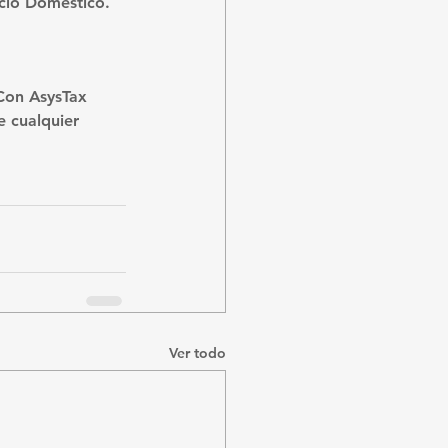
icio Doméstico.
 Con AsysTax 
 cualquier 
Ver todo