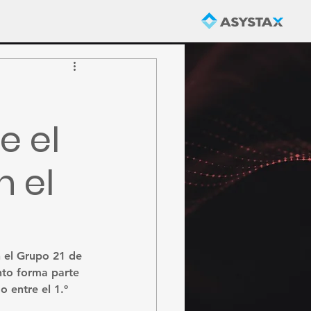
e el
n el
 el 
Grupo 21 de 
nto forma parte 
o entre el 
1.º 