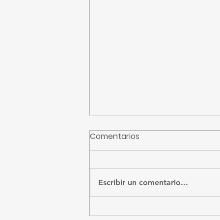
Comentarios
CFE recibidos
Escribir un comentario...