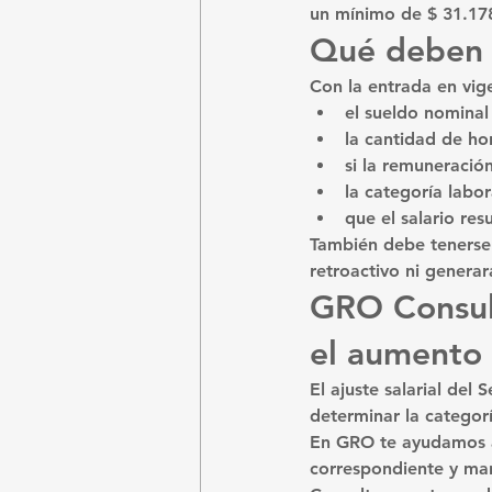
un mínimo de 
$ 31.17
Qué deben r
Con la entrada en vig
el sueldo nominal
la cantidad de ho
si la remuneració
la categoría labor
que el salario re
También debe tenerse 
retroactivo
 ni generar
GRO Consult
el aumento
El ajuste salarial de
determinar la categorí
En GRO te ayudamos a 
correspondiente y mant