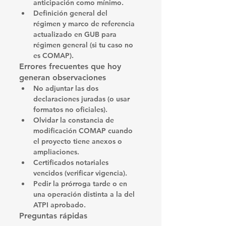
anticipación
 como mínimo.
Definición general del 
régimen
 y marco de referencia 
actualizado en GUB para 
régimen general (si tu caso no 
es COMAP). 
Errores frecuentes que hoy 
generan observaciones
No adjuntar
 las 
dos 
declaraciones juradas
 (o usar 
formatos no oficiales).
Olvidar
 la 
constancia de 
modificación COMAP
 cuando 
el proyecto tiene anexos o 
ampliaciones.
Certificados notariales 
vencidos
 (verificar vigencia).
Pedir la prórroga tarde
 o en 
una operación distinta a la del 
ATPI aprobado. 
Preguntas rápidas