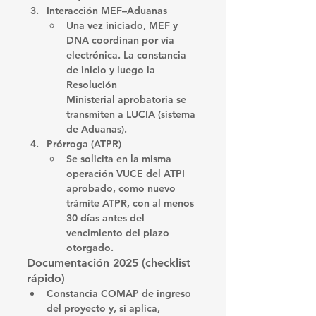
Interacción MEF–Aduanas
Una vez iniciado, 
MEF
 y 
DNA
 coordinan por vía 
electrónica. La constancia 
de inicio y luego la 
Resolución 
Ministerial
 aprobatoria se 
transmiten a 
LUCIA
 (sistema 
de Aduanas). 
Prórroga (ATPR)
Se solicita 
en la misma 
operación VUCE
 del ATPI 
aprobado, como 
nuevo 
trámite ATPR
, con 
al menos 
30 días
 antes del 
vencimiento del plazo 
otorgado. 
Documentación 2025 (checklist 
rápido)
Constancia COMAP
 de ingreso 
del proyecto y, si aplica, 