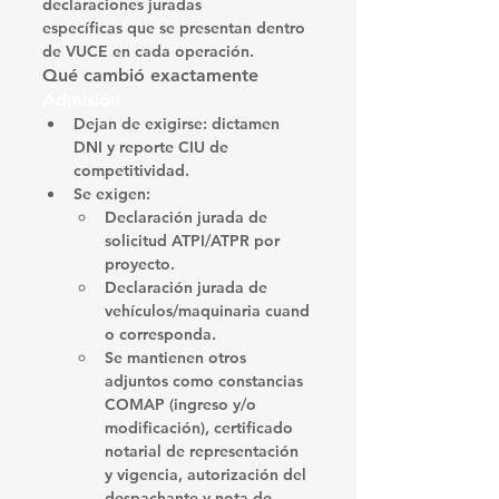
declaraciones juradas 
específicas
 que se presentan dentro 
de 
VUCE
 en cada operación. 
Qué cambió exactamente 
Admisión
Dejan de exigirse
: dictamen 
DNI y reporte CIU de 
competitividad.
Se exigen
:
Declaración jurada de 
solicitud ATPI/ATPR
 por 
proyecto.
Declaración jurada de 
vehículos/maquinaria
 cuand
o corresponda.
Se mantienen otros 
adjuntos como 
constancias 
COMAP
 (ingreso y/o 
modificación), 
certificado 
notarial de representación 
y vigencia
, 
autorización del 
despachante
 y 
nota de 