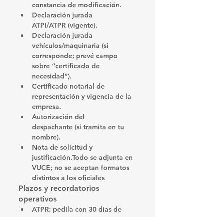
constancia de modificación
.
Declaración jurada 
ATPI/ATPR
 (vigente).
Declaración jurada 
vehículos/maquinaria
 (si 
corresponde; prevé campo 
sobre “certificado de 
necesidad”).
Certificado notarial
 de 
representación y vigencia de la 
empresa.
Autorización del 
despachante
 (si tramita en tu 
nombre).
Nota de solicitud y 
justificación
.Todo se adjunta 
en 
VUCE
; no se aceptan formatos 
distintos a los oficiales
Plazos y recordatorios 
operativos
ATPR
: pedila 
con 30 días de 