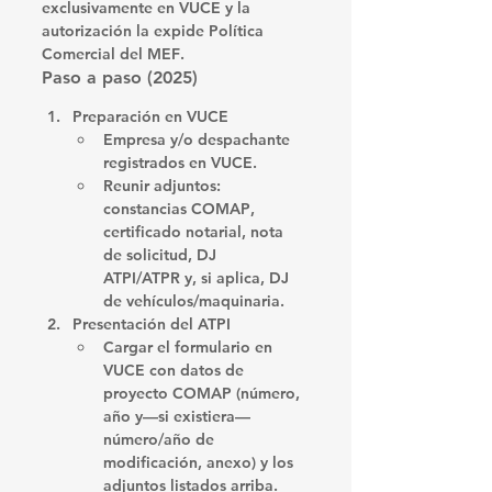
exclusivamente en VUCE
 y la 
autorización la expide 
Política 
Comercial del MEF
. 
Paso a paso (2025)
Preparación en VUCE
Empresa y/o despachante 
registrados en VUCE.
Reunir adjuntos: 
constancias COMAP
, 
certificado notarial
, 
nota 
de solicitud
, 
DJ 
ATPI/ATPR
 y, si aplica, 
DJ 
de vehículos/maquinaria
. 
Presentación del ATPI
Cargar el formulario en 
VUCE con datos de 
proyecto COMAP
 (número, 
año y—si existiera—
número/año de 
modificación, anexo) y los 
adjuntos listados arriba. 